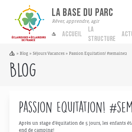
LA BASE DU PARC
Rêver, apprendre, agir
La
Accueil
Act
structure
»
Blog
»
Séjours Vacances
»
Passion Equitation! #semaine2
Blog
Passion Equitation! #se
Après un stage d’équitation de 5 jours, les enfants é
end de camping!