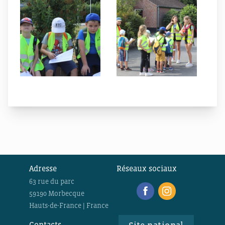
Adresse
Réseaux sociaux
63 rue du parc
59190 Morbecque
Hauts-de-France | France
Contacts